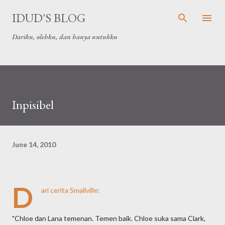
Skip to main content
IDUD'S BLOG
Dariku, olehku, dan hanya untukku
Inpisibel
June 14, 2010
D
ari cerita Smallville:
"Chloe dan Lana temenan. Temen baik. Chloe suka sama Clark,