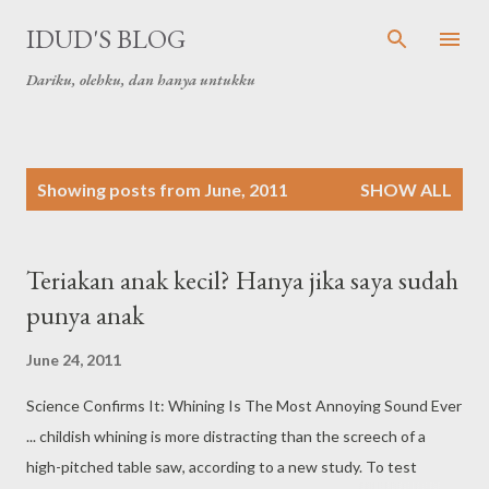
Skip to main content
IDUD'S BLOG
Dariku, olehku, dan hanya untukku
P
Showing posts from June, 2011
SHOW ALL
o
s
t
Teriakan anak kecil? Hanya jika saya sudah
s
punya anak
June 24, 2011
Science Confirms It: Whining Is The Most Annoying Sound Ever
... childish whining is more distracting than the screech of a
high-pitched table saw, according to a new study. To test