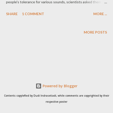
people's tolerance for various sounds, scientists asked them to
do math problems in silence, and then while listening to talking,
SHARE
1 COMMENT
MORE ...
“motherese” (aka baby talk), whining and machine noise.
Bethulllll! Saya bukan cuma percaya, tapi yakin 100,02 %! Jaman
SMA saya sering belajar dan atau mengerjakan soal2 Fisika
MORE POSTS
sambil mendengarkan musik keras yang disiarkan oleh radio lokal
ataupun dari Bandung. Dan kenyataannya, saya bisa
mengerjakan soal2 itu dengan baik. Bahkan menjadi lebih
bersemangat. Tapi sekitar sebelas tahun yang lalu, saya tinggal
di rumah seorang kerabat, untuk meminimalisasi pengeluaran
uang saat kuliah. Dan setiap hari Minggu, kerabat saya tersebut
dikunjungi oleh anak serta cucunya. Cucunya belumlah berumur
Powered by Blogger
3 tahun. Dan teriakan pertamanya yang saya dengar pagi hari itu
telah menghabiskan seman...
Contents copylefted by Dudi Indrasetiadi, while comments are copyrighted by their
respective poster