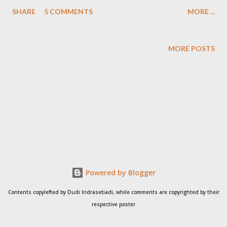
sederhana? Pesan mailer daemon ini kan jelas benget
SHARE
5 COMMENTS
MORE ...
maksudnya: Hi. This is the qmail-send program at
server.pengirim. I'm afraid I wasn't able to deliver your message
to the following addresses. This is a permanent error; I've given
MORE POSTS
up. Sorry it didn't work out. email@tuju.an: 10.0.1.1 does not like
recipient. Remote host said: 550 5.1.1 email@tuju.an: Recipient
address rejected: User unknown in virtual mailbox table Giving
up on 10.0.1.1. Cuma perlu ngerti bahasa Inggris sedikit saja
untuk bisa mengerti apa yang mengakibatkan kegagalan
pengiriman email tersebut. Sekali baca aja udah keliatan kan.
Maksudnya kira2 begini: " hai, saya adalah kurir yg bekerja pada
server.pengirim. sayang saya tidak bisa mengirimkan pesan anda
p...
Powered by Blogger
Contents copylefted by Dudi Indrasetiadi, while comments are copyrighted by their
respective poster