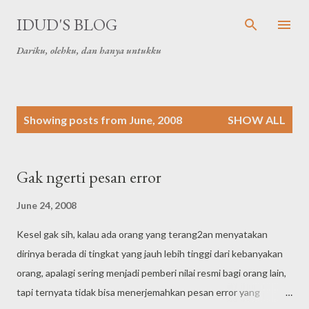
Skip to main content
IDUD'S BLOG
Dariku, olehku, dan hanya untukku
P
Showing posts from June, 2008
SHOW ALL
o
s
t
Gak ngerti pesan error
s
June 24, 2008
Kesel gak sih, kalau ada orang yang terang2an menyatakan
dirinya berada di tingkat yang jauh lebih tinggi dari kebanyakan
orang, apalagi sering menjadi pemberi nilai resmi bagi orang lain,
tapi ternyata tidak bisa menerjemahkan pesan error yang