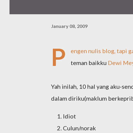
January 08, 2009
P
engen nulis blog, tapi g
teman baikku
Dewi Me
Yah inilah, 10 hal yang aku-se
dalam diriku(maklum berkepri
Idiot
Culun/norak