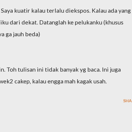
 Saya kuatir kalau terlalu diekspos. Kalau ada yang
iriku dari dekat. Datanglah ke pelukanku (khusus
ya ga jauh beda)
n. Toh tulisan ini tidak banyak yg baca. Ini juga
wek2 cakep, kalau engga mah kagak usah.
SHA