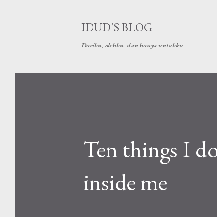
IDUD'S BLOG
Dariku, olehku, dan hanya untukku
Ten things I d
inside me