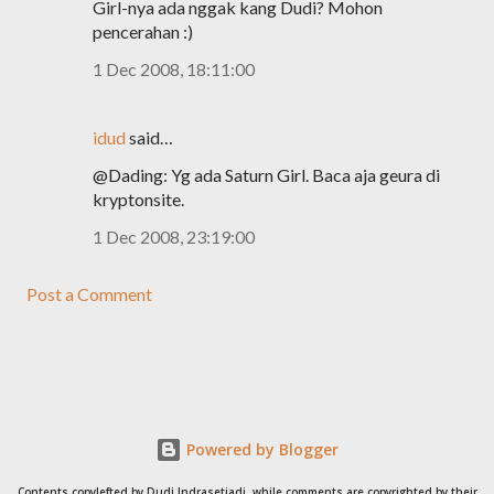
Girl-nya ada nggak kang Dudi? Mohon
pencerahan :)
1 Dec 2008, 18:11:00
idud
said…
@Dading: Yg ada Saturn Girl. Baca aja geura di
kryptonsite.
1 Dec 2008, 23:19:00
Post a Comment
Powered by Blogger
Contents copylefted by Dudi Indrasetiadi, while comments are copyrighted by their