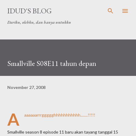
Skip to main content
IDUD'S BLOG
Dariku, olehku, dan hanya untukku
Smallville S08E11 tahun depan
November 27, 2008
A
aaaaaarrrggggghhhhhhhhhhh........!!!!!
Smallville season 8 episode 11 baru akan tayang tanggal 15