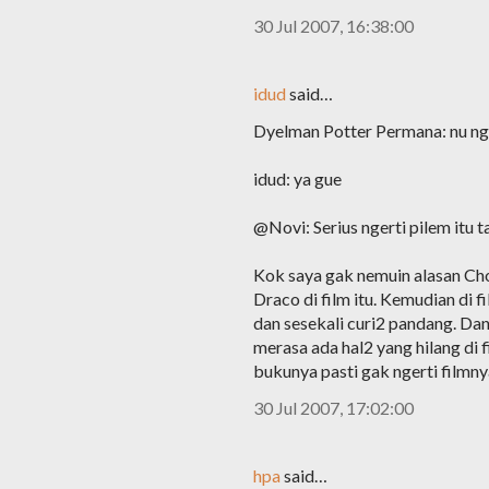
30 Jul 2007, 16:38:00
idud
said…
Dyelman Potter Permana: nu ng
idud: ya gue
@Novi: Serius ngerti pilem itu
Kok saya gak nemuin alasan C
Draco di film itu. Kemudian di f
dan sesekali curi2 pandang. Dan 
merasa ada hal2 yang hilang di 
bukunya pasti gak ngerti filmny
30 Jul 2007, 17:02:00
hpa
said…