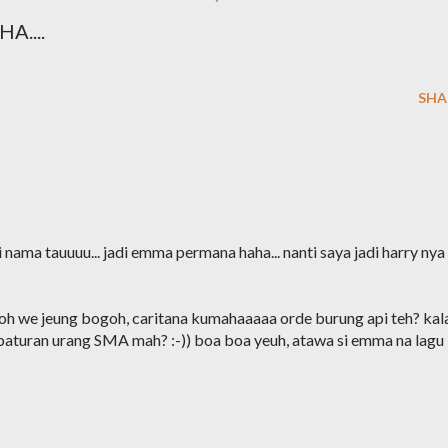
A....
SHA
nama tauuuu... jadi emma permana haha... nanti saya jadi harry nya 
h we jeung bogoh, caritana kumahaaaaa orde burung api teh? kal
baturan urang SMA mah? :-)) boa boa yeuh, atawa si emma na lagu