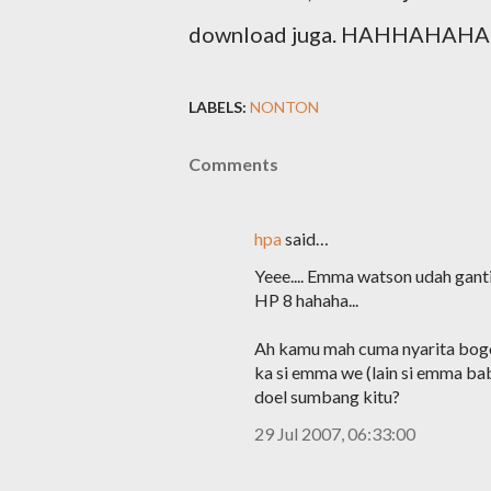
download juga. HAHHAHAHAH
LABELS:
NONTON
Comments
hpa
said…
Yeee.... Emma watson udah ganti 
HP 8 hahaha...
Ah kamu mah cuma nyarita bogo
ka si emma we (lain si emma ba
doel sumbang kitu?
29 Jul 2007, 06:33:00