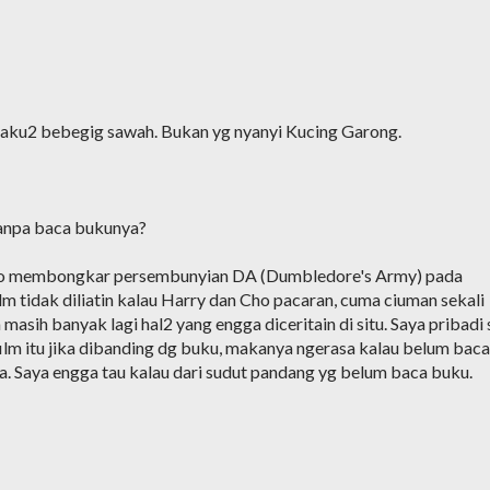
aku2 bebegig sawah. Bukan yg nyanyi Kucing Garong.
 tanpa baca bukunya?
ho membongkar persembunyian DA (Dumbledore's Army) pada
ilm tidak diliatin kalau Harry dan Cho pacaran, cuma ciuman sekali
masih banyak lagi hal2 yang engga diceritain di situ. Saya pribadi 
film itu jika dibanding dg buku, makanya ngerasa kalau belum baca
a. Saya engga tau kalau dari sudut pandang yg belum baca buku.