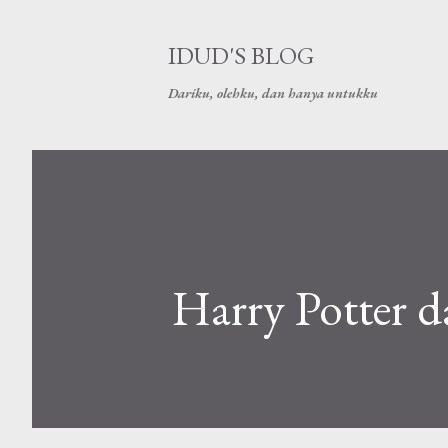
IDUD'S BLOG
Dariku, olehku, dan hanya untukku
Harry Potter 