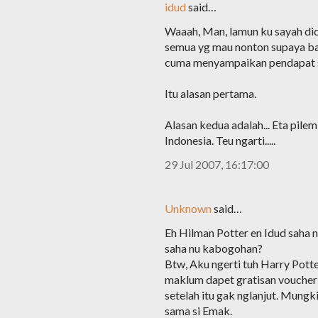
idud
said…
Waaah, Man, lamun ku sayah dice
semua yg mau nonton supaya bac
cuma menyampaikan pendapat sa
Itu alasan pertama.
Alasan kedua adalah... Eta pilem
Indonesia. Teu ngarti.....
29 Jul 2007, 16:17:00
Unknown
said…
Eh Hilman Potter en Idud saha n
saha nu kabogohan?
Btw, Aku ngerti tuh Harry Potte
maklum dapet gratisan voucher
setelah itu gak nglanjut. Mung
sama si Emak.