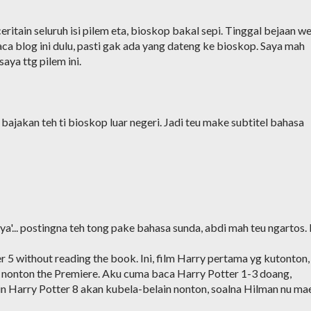
ritain seluruh isi pilem eta, bioskop bakal sepi. Tinggal bejaan w
a blog ini dulu, pasti gak ada yang dateng ke bioskop. Saya mah
ya ttg pilem ini.
 bajakan teh ti bioskop luar negeri. Jadi teu make subtitel bahasa
ya'... postingna teh tong pake bahasa sunda, abdi mah teu ngartos.
r 5 without reading the book. Ini, film Harry pertama yg kutonton,
 nonton the Premiere. Aku cuma baca Harry Potter 1-3 doang,
kin Harry Potter 8 akan kubela-belain nonton, soalna Hilman nu ma